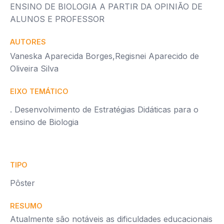
ENSINO DE BIOLOGIA A PARTIR DA OPINIÃO DE
ALUNOS E PROFESSOR
AUTORES
Vaneska Aparecida Borges,Regisnei Aparecido de
Oliveira Silva
EIXO TEMÁTICO
. Desenvolvimento de Estratégias Didáticas para o
ensino de Biologia
TIPO
Pôster
RESUMO
Atualmente são notáveis as dificuldades educacionais