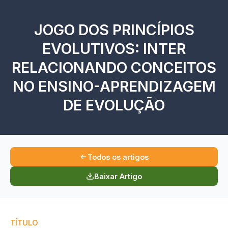
JOGO DOS PRINCÍPIOS
EVOLUTIVOS: INTER
RELACIONANDO CONCEITOS
NO ENSINO-APRENDIZAGEM
DE EVOLUÇÃO
Todos os artigos
Baixar Artigo
TÍTULO